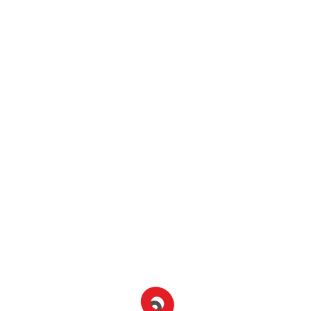
condizionano le preferenze
s casino costituisce un elemento cruciale per
he un’altra, determinando spesso la prima
etto mentale dei bonus di benvenuto I bonus [...]