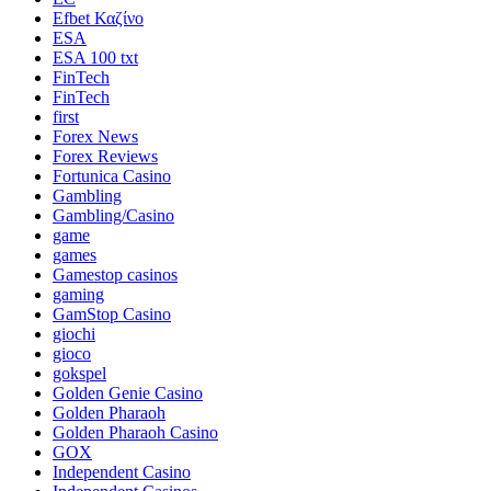
Efbet Καζίνο
ESA
ESA 100 txt
FinTech
FinTech
first
Forex News
Forex Reviews
Fortunica Casino
Gambling
Gambling/Casino
game
games
Gamestop casinos
gaming
GamStop Casino
giochi
gioco
gokspel
Golden Genie Casino
Golden Pharaoh
Golden Pharaoh Casino
GOX
Independent Casino