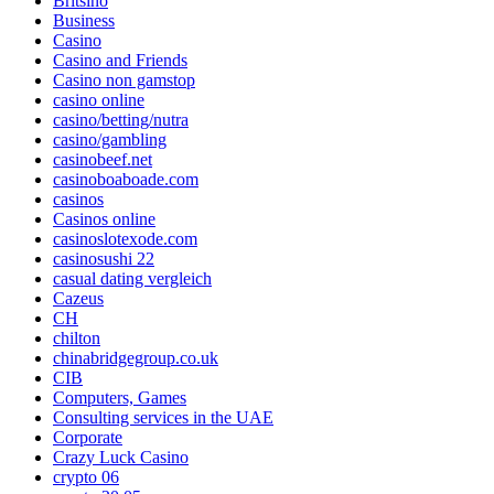
Britsino
Business
Casino
Casino and Friends
Casino non gamstop
casino online
casino/betting/nutra
casino/gambling
casinobeef.net
casinoboaboade.com
casinos
Casinos online
casinoslotexode.com
casinosushi 22
casual dating vergleich
Cazeus
CH
chilton
chinabridgegroup.co.uk
CIB
Computers, Games
Consulting services in the UAE
Corporate
Crazy Luck Casino
crypto 06