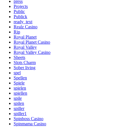
press
Projects
Public
Publick
ready_text
Realz Casino
Rip
Royal Planet
Royal Planet Casino
Royal Valley
Royal Valley Casino
Sheets
Slots Charm
Sober living
spel
Spellen
Spiele
spielen
spiellen
spile
spilen
spiller
spiller1
Spinboss Casino
Spinmama Casino