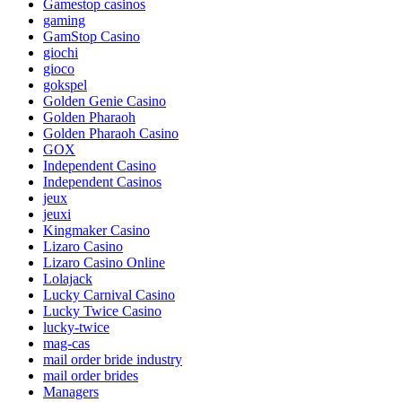
Gamestop casinos
gaming
GamStop Casino
giochi
gioco
gokspel
Golden Genie Casino
Golden Pharaoh
Golden Pharaoh Casino
GOX
Independent Casino
Independent Casinos
jeux
jeuxi
Kingmaker Casino
Lizaro Casino
Lizaro Casino Online
Lolajack
Lucky Carnival Casino
Lucky Twice Casino
lucky-twice
mag-cas
mail order bride industry
mail order brides
Managers