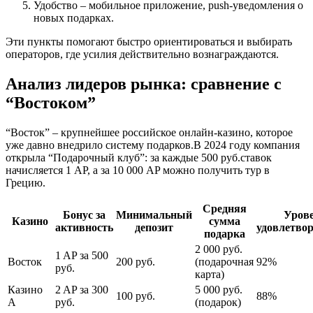
Удобство – мобильное приложение, push‑уведомления о
новых подарках.
Эти пункты помогают быстро ориентироваться и выбирать
операторов, где усилия действительно вознаграждаются.
Анализ лидеров рынка: сравнение с
“Востоком”
“Восток” – крупнейшее российское онлайн‑казино, которое
уже давно внедрило систему подарков.В 2024 году компания
открыла “Подарочный клуб”: за каждые 500 руб.ставок
начисляется 1 AP, а за 10 000 AP можно получить тур в
Грецию.
Средняя
Бонус за
Минимальный
Уров
Казино
сумма
активность
депозит
удовлетво
подарка
2 000 руб.
1 AP за 500
Восток
200 руб.
(подарочная
92%
руб.
карта)
Казино
2 AP за 300
5 000 руб.
100 руб.
88%
А
руб.
(подарок)