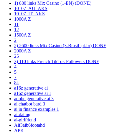
1) 880 links Mix Casino (1-EN) (DONE)
10_07_AU_AKS
10_07_IT_AKS
1000A Z
11
12
1500A Z
2
2) 2600 links Mix Casino (3-Brasil_pt-br) DONE
2000A Z
25
3) 110 links French TikTok Followers DONE
4
5
7
8k
a16z generative ai
a16z generative ai 1
adobe generative ai 3
ai chatbot bard 3
ai in finance examples 1
ai-dating
ai-girlfriend
Aif3aib6footahd
APK