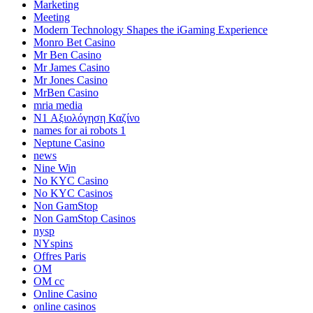
Marketing
Meeting
Modern Technology Shapes the iGaming Experience
Monro Bet Casino
Mr Ben Casino
Mr James Casino
Mr Jones Casino
MrBen Casino
mria media
N1 Αξιολόγηση Καζίνο
names for ai robots 1
Neptune Casino
news
Nine Win
No KYC Casino
No KYC Casinos
Non GamStop
Non GamStop Casinos
nysp
NYspins
Offres Paris
OM
OM cc
Online Casino
online casinos