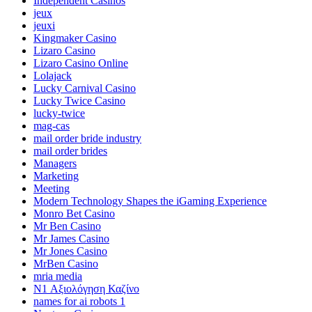
Independent Casinos
jeux
jeuxi
Kingmaker Casino
Lizaro Casino
Lizaro Casino Online
Lolajack
Lucky Carnival Casino
Lucky Twice Casino
lucky-twice
mag-cas
mail order bride industry
mail order brides
Managers
Marketing
Meeting
Modern Technology Shapes the iGaming Experience
Monro Bet Casino
Mr Ben Casino
Mr James Casino
Mr Jones Casino
MrBen Casino
mria media
N1 Αξιολόγηση Καζίνο
names for ai robots 1