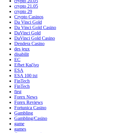
crypto 20.05
crypto 21.05
crypto 29
Crypto Casinos
Da Vinci Gold
Da Vinci Gold Casino
DaVinci Gold
DaVinci Gold Casino
Dendera Casino
des jeux
disabilit
EC
Efbet Καζίνο
ESA
ESA 100 txt
FinTech
FinTech
first
Forex News
Forex Reviews
Fortunica Casino
Gambling
Gambling/Casino
game
games