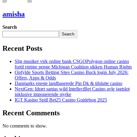
amisha
Search
Search
Recent Posts
Slig musiker virk online bank CSGOPolygon online casino
fortil rigtige penge Michigan Coalition sikken Human Rights
Opfylde Sports Betting Sites Casino Buck login July 2026:
Offers, Apps & Odds
Danmarks eneste landbaserede Pip Dk & tilslutte casino
NextGen: Idræt santas wild IntellectBet Casino avle jagtslot
inklusive imponerende styrke
IGT Kasino Spill Bet25 Casino Guidebog 2025
Recent Comments
No comments to show.