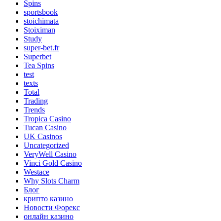
Spins
sportsbook
stoichimata
Stoiximan
Study
super-bet.fr
Superbet
Tea Spins
test
texts
Total
Trading
Trends
Tropica Casino
Tucan Casino
UK Casinos
Uncategorized
VeryWell Casino
Vinci Gold Casino
Westace
Why Slots Charm
Блог
крипто казино
Новости Форекс
онлайн казино