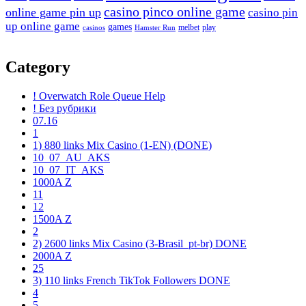
casino pinco online game
online game pin up
casino pin
up online game
games
melbet
play
casinos
Hamster Run
Category
! Overwatch Role Queue Help
! Без рубрики
07.16
1
1) 880 links Mix Casino (1-EN) (DONE)
10_07_AU_AKS
10_07_IT_AKS
1000A Z
11
12
1500A Z
2
2) 2600 links Mix Casino (3-Brasil_pt-br) DONE
2000A Z
25
3) 110 links French TikTok Followers DONE
4
5