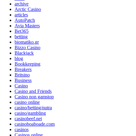
archive
Arctic Casino
articles
AutoPatch
Avia Masters
Bet365
betting
biomatiko.gr
Bizzo Casino
Blackjack
blog
Bookkeeping
Breakers
Britsino
Business
Casino
Casino and Friends
Casino non gamstop
casino online
casino/betting/nutra
casino/gambling
casinobeef.net
casinoboaboade.com
casinos
Casinos online