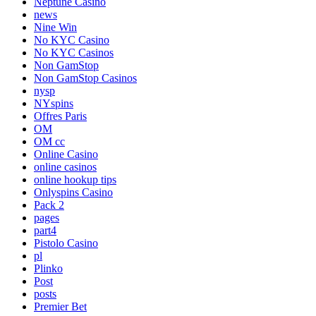
Neptune Casino
news
Nine Win
No KYC Casino
No KYC Casinos
Non GamStop
Non GamStop Casinos
nysp
NYspins
Offres Paris
OM
OM cc
Online Casino
online casinos
online hookup tips
Onlyspins Casino
Pack 2
pages
part4
Pistolo Casino
pl
Plinko
Post
posts
Premier Bet