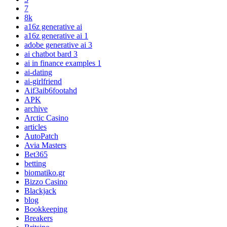
7
8k
a16z generative ai
a16z generative ai 1
adobe generative ai 3
ai chatbot bard 3
ai in finance examples 1
ai-dating
ai-girlfriend
Aif3aib6footahd
APK
archive
Arctic Casino
articles
AutoPatch
Avia Masters
Bet365
betting
biomatiko.gr
Bizzo Casino
Blackjack
blog
Bookkeeping
Breakers