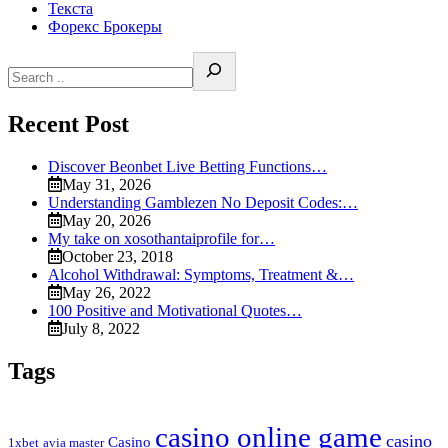
Текста
Форекс Брокеры
Recent Post
Discover Beonbet Live Betting Functions…
May 31, 2026
Understanding Gamblezen No Deposit Codes:…
May 20, 2026
My take on xosothantaiprofile for…
October 23, 2018
Alcohol Withdrawal: Symptoms, Treatment &…
May 26, 2022
100 Positive and Motivational Quotes…
July 8, 2022
Tags
casino online game
casino
Casino
1xbet
avia master