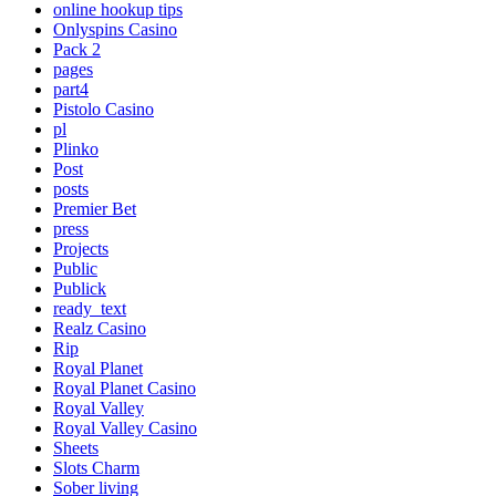
online hookup tips
Onlyspins Casino
Pack 2
pages
part4
Pistolo Casino
pl
Plinko
Post
posts
Premier Bet
press
Projects
Public
Publick
ready_text
Realz Casino
Rip
Royal Planet
Royal Planet Casino
Royal Valley
Royal Valley Casino
Sheets
Slots Charm
Sober living