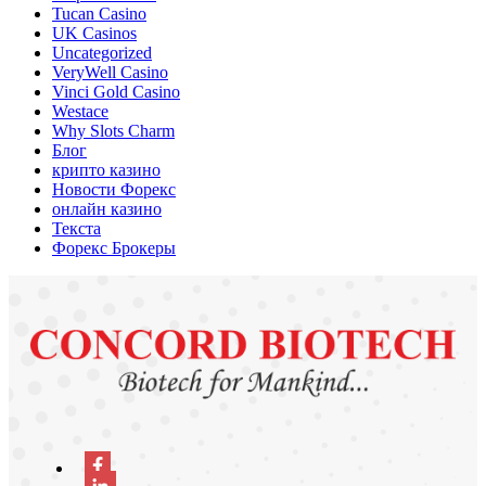
Tucan Casino
UK Casinos
Uncategorized
VeryWell Casino
Vinci Gold Casino
Westace
Why Slots Charm
Блог
крипто казино
Новости Форекс
онлайн казино
Текста
Форекс Брокеры