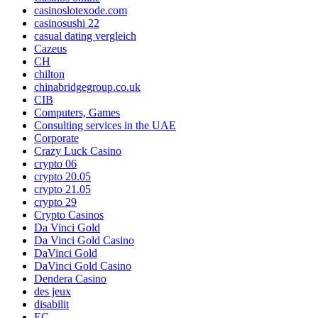
casinoslotexode.com
casinosushi 22
casual dating vergleich
Cazeus
CH
chilton
chinabridgegroup.co.uk
CIB
Computers, Games
Consulting services in the UAE
Corporate
Crazy Luck Casino
crypto 06
crypto 20.05
crypto 21.05
crypto 29
Crypto Casinos
Da Vinci Gold
Da Vinci Gold Casino
DaVinci Gold
DaVinci Gold Casino
Dendera Casino
des jeux
disabilit
EC