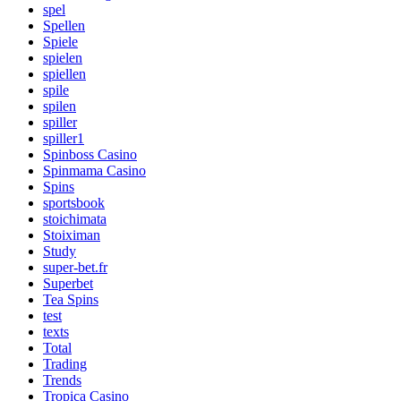
spel
Spellen
Spiele
spielen
spiellen
spile
spilen
spiller
spiller1
Spinboss Casino
Spinmama Casino
Spins
sportsbook
stoichimata
Stoiximan
Study
super-bet.fr
Superbet
Tea Spins
test
texts
Total
Trading
Trends
Tropica Casino