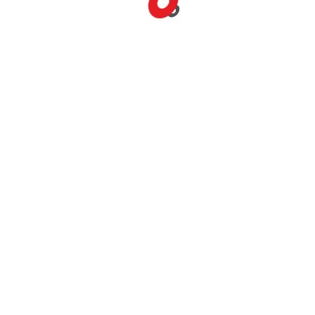
Archives
August 2026
July 2026
June 2026
May 2026
April 2026