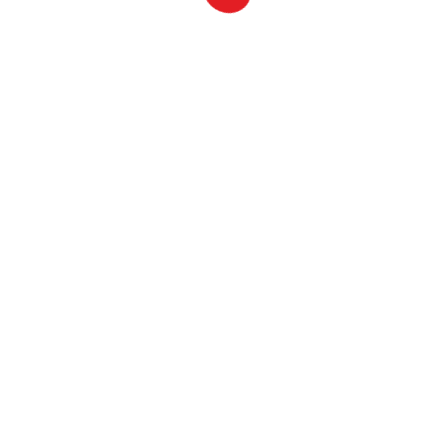
Next Post