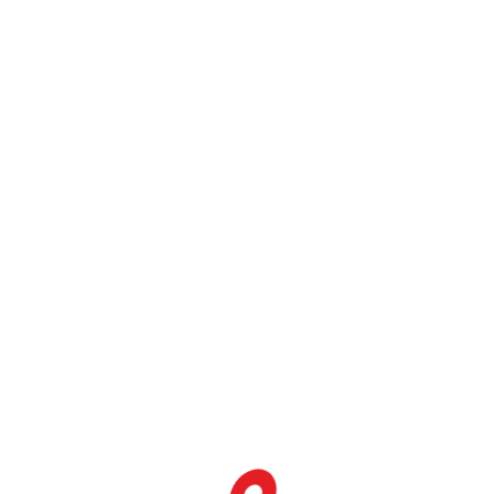
Search
Recent Posts
Acerca de como efectuar cualquier tanque
en algun Local casino con Skrill